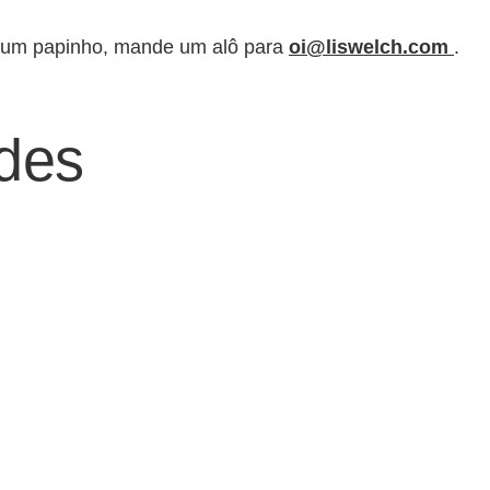
er um papinho, mande um alô para
oi@liswelch.com
.
des