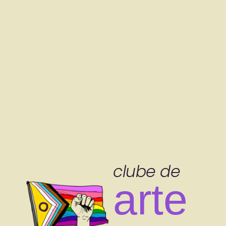
clube de
arte