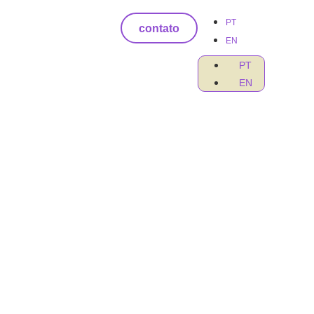
PT
contato
EN
PT
EN