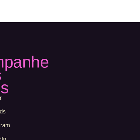
mpanhe
s
es
r
ds
gram
dIn