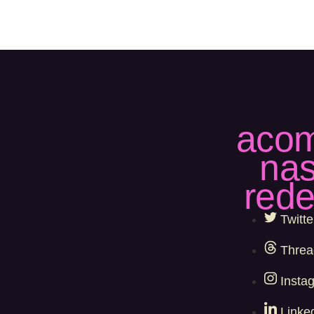
aco
na
red
Twitte
Threa
Insta
Linke