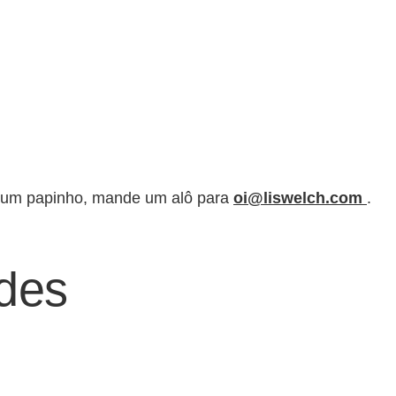
er um papinho, mande um alô para
oi@liswelch.com
.
des