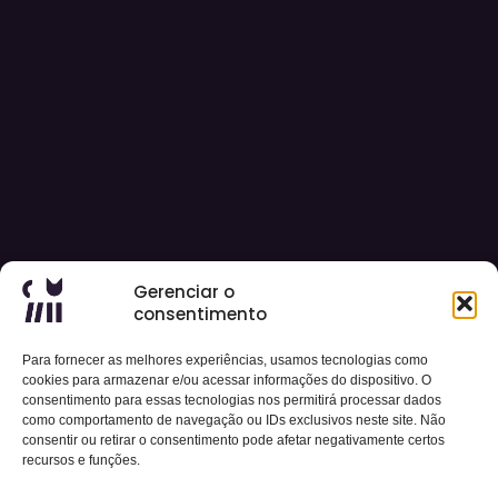
Gerenciar o
consentimento
Para fornecer as melhores experiências, usamos tecnologias como
cookies para armazenar e/ou acessar informações do dispositivo. O
consentimento para essas tecnologias nos permitirá processar dados
como comportamento de navegação ou IDs exclusivos neste site. Não
consentir ou retirar o consentimento pode afetar negativamente certos
recursos e funções.