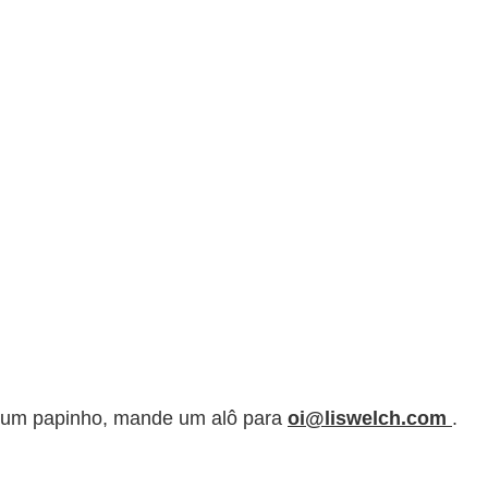
er um papinho, mande um alô para
oi@liswelch.com
.